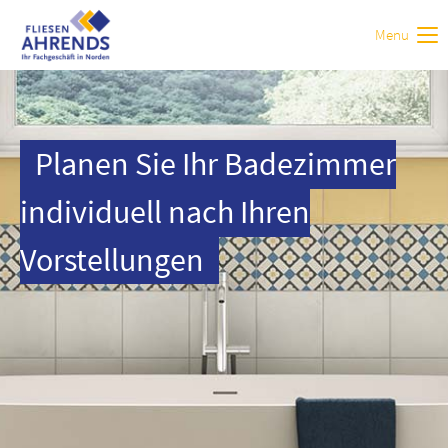
Menu
Login
Benutzername
Planen Sie Ihr Badezimmer
Passwort
individuell nach Ihren
Vorstellungen
Anmelden
Register
|
Lost your password?
Support