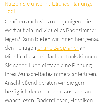
Nutzen Sie unser nützliches Planungs-
Tool
About us
Gehören auch Sie zu denjenigen, die
Lorem ipsum dolor sit amet, consectetuer adipiscing elit.
Wert auf ein individuelles Badezimmer
Aenean commodo ligula eget dolor. Aenean massa. Cum sociis
legen? Dann bieten wir Ihnen hier genau
natoque penatibus et magnis dis parturient montes, nascetur
den richtigen
online Badplaner
an.
ridiculus mus. Donec quam felis, ultricies nec.
Mithilfe dieses einfachen Tools können
Sie schnell und einfach eine Planung
Ihres Wunsch-Badezimmers anfertigen.
Anschließend beraten wir Sie gern
bezüglich der optimalen Auswahl an
Wandfliesen, Bodenfliesen, Mosaiken