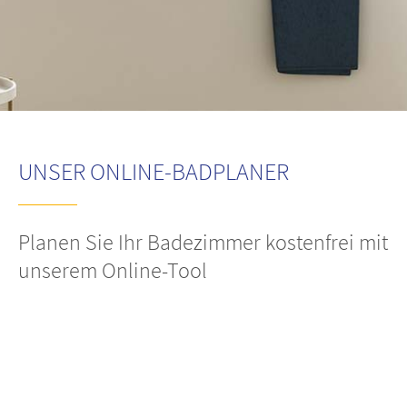
Lorem ipsum dolor sit amet:
24h
/ 365days
UNSER ONLINE-BADPLANER
We offer support for our customers
Mon - Fri 8:00am - 5:00pm
(GMT +1)
Zertifizierungen
Planen Sie Ihr Badezimmer kostenfrei mit
unserem Online-Tool