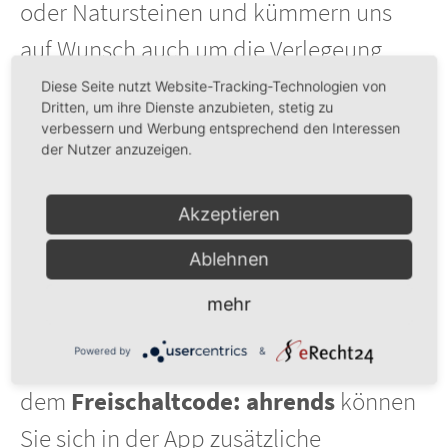
oder Natursteinen und kümmern uns
auf Wunsch auch um die Verlegeung.
Diese Seite nutzt Website-Tracking-Technologien von
Auch als App erhältlich
Dritten, um ihre Dienste anzubieten, stetig zu
verbessern und Werbung entsprechend den Interessen
Sie wollen Ihr Badezimmer auch mobil
der Nutzer anzuzeigen.
planen können und so auch unterwegs
Freunden und Familie Ihre neuesten
Akzeptieren
Ideen präsentieren? Dann laden Sie sich
Ablehnen
die
kostenlose App Palette@home
in
mehr
ihrem jewieligen App-Store herunter
Powered by
&
(Android, iOS und Windows). Mit
dem
Freischaltcode: ahrends
können
Sie sich in der App zusätzliche