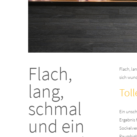
Flach,
Flach, la
sich wund
lang,
Tol
schmal
Ein unsch
und ein
Ergebnis 
Sockelver
Raumhigh