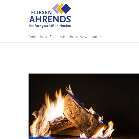
Login
Supp
Benutzername
Lorem ips
Ahrends
Fliesentrends
Newsreader
2
Passwort
We offer 
Mon - Fr
Anmelden
Register
|
Lost your password?