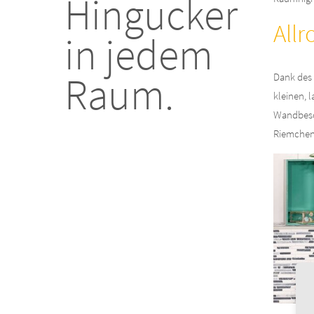
Hingucker
All
in jedem
Raum.
Dank des 
kleinen, 
Wandbesch
Riemchen-