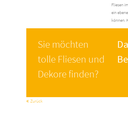
Fliesen i
ein ebene
können. K
Sie möchten
Da
tolle Fliesen und
Be
Dekore finden?
Zurück