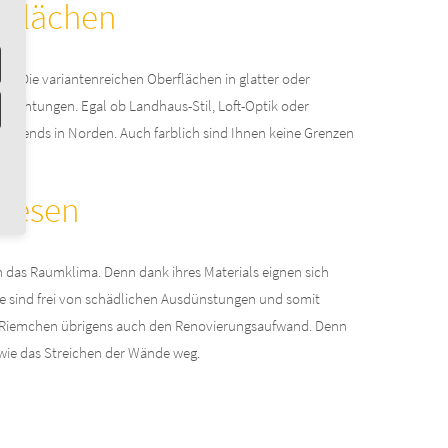
rflächen
ig. Die variantenreichen Oberflächen in glatter oder
srichtungen. Egal ob Landhaus-Stil, Loft-Optik oder
n Ahrends in Norden. Auch farblich sind Ihnen keine Grenzen
liesen
 das Raumklima. Denn dank ihres Materials eignen sich
 sind frei von schädlichen Ausdünstungen und somit
ren Riemchen übrigens auch den Renovierungsaufwand. Denn
 wie das Streichen der Wände weg.