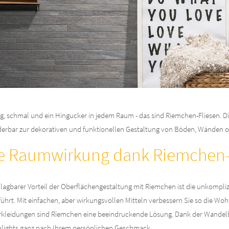
ng, schmal und ein Hingucker in jedem Raum - das sind Riemchen-Fliesen. D
erbar zur dekorativen und funktionellen Gestaltung von Böden, Wänden 
le Raumwirkung dank Riemchen-
lagbarer Vorteil der Oberflächengestaltung mit Riemchen ist die unkomplizi
führt. Mit einfachen, aber wirkungsvollen Mitteln verbessern Sie so die 
kleidungen sind Riemchen eine beeindruckende Lösung. Dank der Wandelba
lights ganz nach Ihrem persönlichen Geschmack.