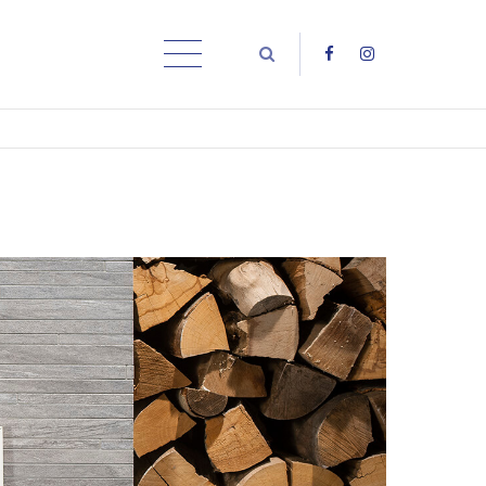
About us
Lorem ipsum dolor sit amet,
consectetuer adipiscing elit.
Aenean commodo ligula eget dolor. Aenean
massa. Cum sociis natoque penatibus et
magnis dis parturient montes, nascetur
ridiculus mus. Donec quam felis, ultricies nec.