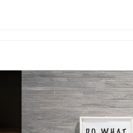
ort
Zertifizierungen
um dolor sit amet:
4h
/ 365days
support for our customers
i 8:00am - 5:00pm
(GMT +1)