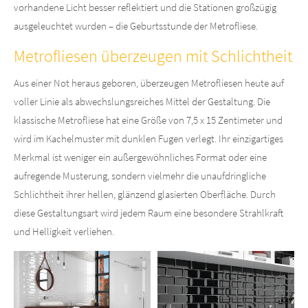
vorhandene Licht besser reflektiert und die Stationen großzügig
ausgeleuchtet wurden – die Geburtsstunde der Metrofliese.
Metrofliesen überzeugen mit Schlichtheit
About us
Lorem ipsum dolor sit amet, consectetuer adipiscing elit.
Aus einer Not heraus geboren, überzeugen Metrofliesen heute auf
voller Linie als abwechslungsreiches Mittel der Gestaltung. Die
Aenean commodo ligula eget dolor. Aenean massa. Cum sociis
klassische Metrofliese hat eine Größe von 7,5 x 15 Zentimeter und
natoque penatibus et magnis dis parturient montes, nascetur
ridiculus mus. Donec quam felis, ultricies nec.
wird im Kachelmuster mit dunklen Fugen verlegt. Ihr einzigartiges
Merkmal ist weniger ein außergewöhnliches Format oder eine
aufregende Musterung, sondern vielmehr die unaufdringliche
Schlichtheit ihrer hellen, glänzend glasierten Oberfläche. Durch
diese Gestaltungsart wird jedem Raum eine besondere Strahlkraft
und Helligkeit verliehen.