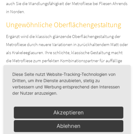
auch Sie die Wandlungsfähigkeit der Metrofliese bei Fliesen Ahrends
in Norden.
Ungewöhnliche Oberflächengestaltung
Ergänzt wird die klassisch glänzende Oberflächengestaltung der
Metrofliese durch neuere Variationen in zurückhaltendem Matt oder
als Krakeleeglasuren. Ihre schlichte, klassische Gestaltung macht
die Metrofliese zum perfekten Kombinationspartner für auffällige
Raumelemente. Charakteristisch übernimmt die Metrofliese mit
Diese Seite nutzt Website-Tracking-Technologien von
ihrer unaufdringlichen Art dabei die neutrale, schlichte Rolle und
Dritten, um ihre Dienste anzubieten, stetig zu
unterstützt so einzelne herausstechende Raumhighlights.
verbessern und Werbung entsprechend den Interessen
der Nutzer anzuzeigen.
Toller Stilmix mit Metrofliesen
Moderne Bars, Cafés und Restaurants haben die wunderbaren
Akzeptieren
Möglichkeiten der Metrofliese längst für sich entdeckt. Aber auch im
Ablehnen
privaten Bereich sind die Metrofliesen eine großartige Alternative
zur Tapete. Egal ob als Einzelelement oder als Stilmix in