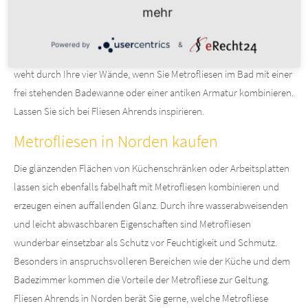
mehr
Kombination mit Vintage-Accessoires oder rustikalen Möbeln,
erzeugt die Metrofliese einzigartige Blickfänge. Auch zu dezenten
Powered by
&
Mustern ist die Metrofliese eine tolle Option. Ein französisches Flair
weht durch Ihre vier Wände, wenn Sie Metrofliesen im Bad mit einer
frei stehenden Badewanne oder einer antiken Armatur kombinieren.
Lassen Sie sich bei Fliesen Ahrends inspirieren.
Metrofliesen in Norden kaufen
Die glänzenden Flächen von Küchenschränken oder Arbeitsplatten
lassen sich ebenfalls fabelhaft mit Metrofliesen kombinieren und
erzeugen einen auffallenden Glanz. Durch ihre wasserabweisenden
und leicht abwaschbaren Eigenschaften sind Metrofliesen
wunderbar einsetzbar als Schutz vor Feuchtigkeit und Schmutz.
Besonders in anspruchsvolleren Bereichen wie der Küche und dem
Badezimmer kommen die Vorteile der Metrofliese zur Geltung.
Fliesen Ahrends in Norden berät Sie gerne, welche Metrofliese