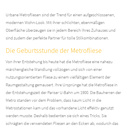
Lorem ipsum dolor sit amet:
Urbane Metrofliesen sind der Trend für einen aufgeschlossenen,
24h
modernen Wohn-Look. Mit ihrer schlichten, ebenmäßigen
/ 365days
Oberfläche überzeugen sie in jedem Bereich Ihres Zuhauses und
sind zudem der perfekte Partner für tolle Stilkombinationen.
Die Geburtsstunde der Metrofliese
We offer support for our customers
Von ihrer Entstehung bis heute hat die Metrofliese eine nahezu
Mon - Fri 8:00am - 5:00pm
(GMT +1)
märchengleiche Wandlung vollzogen und sich von einer
Zertifizierungen
nutzungsorientierten Fliese zu einem vielfältigen Element der
Raumgestaltung gemausert. Ihre Ursprünge hat die Metrofliese in
der Entstehungszeit der Pariser U-Bahn um 1900. Die Bauherren der
Metro standen vor dem Problem, dass kaum Licht in die
Metrostationen kam und das vorhandene Licht effektiv genutzt
werden musste. Deshalb bedienten sie sich eines Tricks. Sie
schrägten die verwendeten Fliesen an den Ecken ab, wodurch das