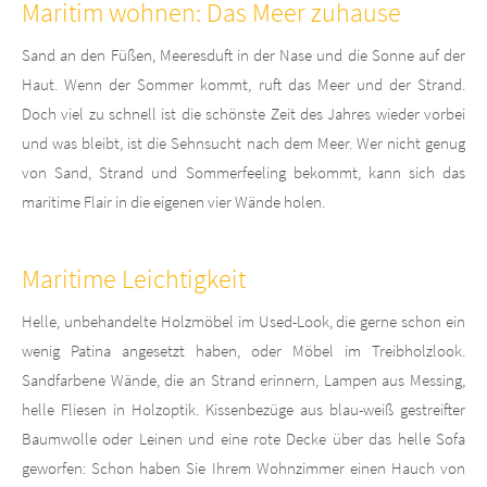
Lorem ipsum dolor sit amet:
Maritim wohnen: Das Meer zuhause
Sand an den Füßen, Meeresduft in der Nase und die Sonne auf der
24h
Haut. Wenn der Sommer kommt, ruft das Meer und der Strand.
Doch viel zu schnell ist die schönste Zeit des Jahres wieder vorbei
/ 365days
und was bleibt, ist die Sehnsucht nach dem Meer. Wer nicht genug
von Sand, Strand und Sommerfeeling bekommt, kann sich das
maritime Flair in die eigenen vier Wände holen.
We offer support for our customers
Mon - Fri 8:00am - 5:00pm
(GMT +1)
Maritime Leichtigkeit
Zertifizierungen
Helle, unbehandelte Holzmöbel im Used-Look, die gerne schon ein
wenig Patina angesetzt haben, oder Möbel im Treibholzlook.
Sandfarbene Wände, die an Strand erinnern, Lampen aus Messing,
helle Fliesen in Holzoptik. Kissenbezüge aus blau-weiß gestreifter
Baumwolle oder Leinen und eine rote Decke über das helle Sofa
geworfen: Schon haben Sie Ihrem Wohnzimmer einen Hauch von