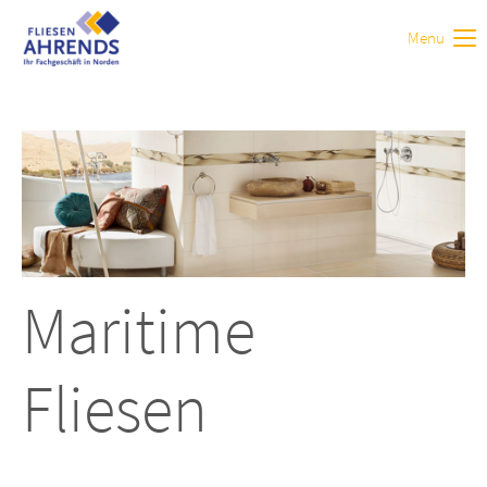
Menu
Login
Benutzername
Passwort
Maritime
Anmelden
Fliesen
Register
|
Lost your password?
Support