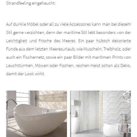
Strandfeeling eingehaucht.
About us
Auf dunkle Möbel oder all zu viele Accessoires kann man bei diesem
Stil gerne verzichten, denn der maritime Stil lebt besonders von der
Lorem ipsum dolor sit amet, consectetuer adipiscing elit.
Leichtigkeit und Frische des Meeres. Ein paar hübsch dekorierte
Aenean commodo ligula eget dolor. Aenean massa. Cum sociis
Funde aus dem letzten Meeresurlaub, wie Muscheln, Treibholz, oder
natoque penatibus et magnis dis parturient montes, nascetur
auch ein Fischernetz, sowie ein paar Bilder mit maritimen Prints von
ridiculus mus. Donec quam felis, ultricies nec.
Leuchttürmen, Möwen oder Fischen, reichen meist schon als Deko,
damit der Look wirkt.