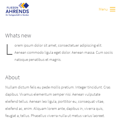
Menu
Login
Benutzername
Whats new
L
orem ipsum dolor sit amet, consectetuer adipiscing elit.
Passwort
Aenean commodo ligula eget dolor. Aenean massa. Cum sociis
natoque penatibus et magnis.
About
Anmelden
Nullam dictum felis eu pede mollis pretium. Integer tincidunt. Cras
dapibus. Vivamus elementum semper nisi. Aenean vulputate
Register
|
Lost your password?
eleifend tellus. Aenean leo ligula, porttitor eu, consequat vitae,
Support
eleifend ac, enim. Aliquam lorem ante, dapibus in, viverra quis,
feugiat a, tellus. Phasellus viverra nulla ut metus varius laoreet.