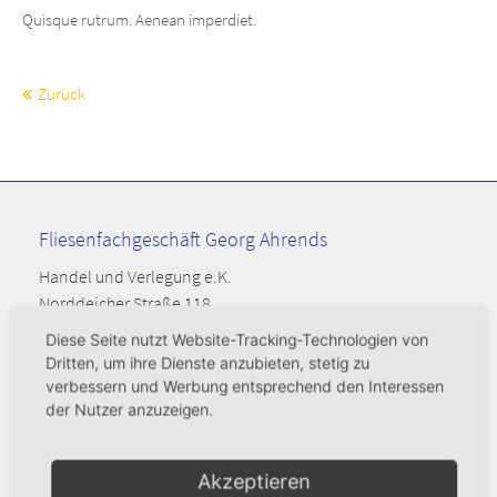
Lorem ipsum dolor sit amet:
Quisque rutrum. Aenean imperdiet.
24h
Zurück
/ 365days
We offer support for our customers
Fliesenfachgeschäft Georg Ahrends
Mon - Fri 8:00am - 5:00pm
(GMT +1)
Handel und Verlegung e.K.
Zertifizierungen
Norddeicher Straße 118
26506 Norden
Diese Seite nutzt Website-Tracking-Technologien von
Dritten, um ihre Dienste anzubieten, stetig zu
04931 - 55 52
verbessern und Werbung entsprechend den Interessen
verkauf@fliesen-ahrends.de
der Nutzer anzuzeigen.
Öffnungszeiten
Akzeptieren
Montag - Dienstag